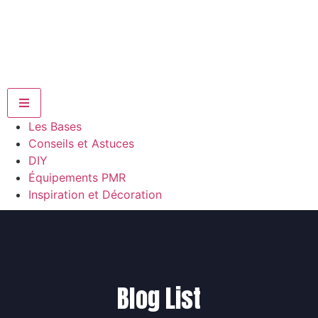
Hamburger Toggle Menu
Les Bases
Conseils et Astuces
DIY
Équipements PMR
Inspiration et Décoration
Blog List